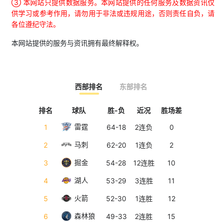
③ 本网站只提供数据服务。本网站提供的任何服务及数据资讯仅
供学习或参考作用，请勿用于非法或违规用途，否则责任自负，请
各位遵纪守法。
本网站提供的服务与资讯拥有最终解释权。
西部排名
东部排名
排名
球队
胜-负
近况
胜场差
排名
雷霆
1
64-18
2连负
0
1
马刺
2
62-20
1连负
2
2
掘金
3
54-28
12连胜
10
3
湖人
4
53-29
3连胜
11
4
火箭
5
52-30
1连胜
12
5
森林狼
6
49-33
2连胜
15
6