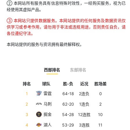
② 本网站所有服务具有信息特殊时效性，一经购买服务，视为已
经使用其虚拟产品。
③ 本网站只提供数据服务。本网站提供的任何服务及数据资讯仅
供学习或参考作用，请勿用于非法或违规用途，否则责任自负，请
各位遵纪守法。
本网站提供的服务与资讯拥有最终解释权。
西部排名
东部排名
排名
球队
胜-负
近况
胜场差
排名
雷霆
1
64-18
2连负
0
1
马刺
2
62-20
1连负
2
2
掘金
3
54-28
12连胜
10
3
湖人
4
53-29
3连胜
11
4